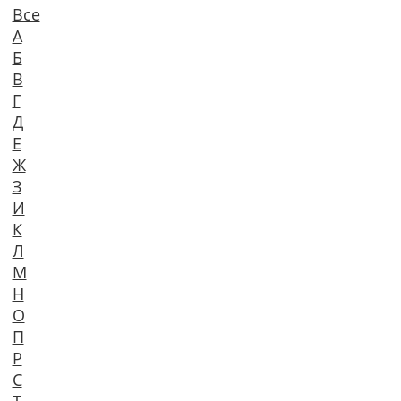
Все
А
Б
В
Г
Д
Е
Ж
З
И
К
Л
М
Н
О
П
Р
С
Т