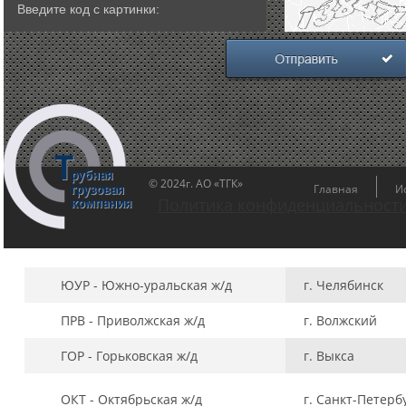
© 2024г. АО «ТГК»
Главная
И
Политика конфиденциальност
ЮУР - Южно-уральская ж/д
г. Челябинск
ПРВ - Приволжская ж/д
г. Волжский
ГОР - Горьковская ж/д
г. Выкса
ОКТ - Октябрьская ж/д
г. Санкт-Петерб