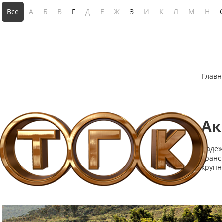
Все
А
Б
В
Г
Д
Е
Ж
З
И
К
Л
М
Н
Главн
Ак
Надеж
транс
крупн