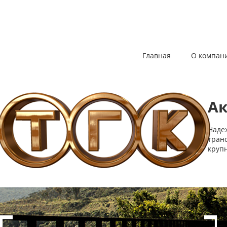
Главная
О компан
Ак
Наде
транс
крупн