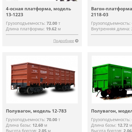
4-осная платформа, модель
Вагон-платформа
13-1223
2118-03
Грузоподъемность:
72.00
т
Грузоподъемность:
Длина платформы:
19.62
м
Внутренняя длина:
Подробнее
Полувагон, модель 12-783
Полувагон, модел
Грузоподъемность:
70.00
т
Грузоподъемность:
Длина базы:
12.60
м
Длина базы:
12.72
Высота бортов:
2.05
м
Высота бортов:
2.06