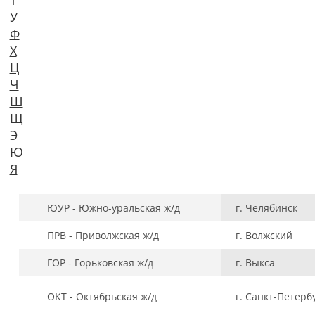
У
Ф
Х
Ц
Ч
Ш
Щ
Э
Ю
Я
ЮУР - Южно-уральская ж/д
г. Челябинск
ПРВ - Приволжская ж/д
г. Волжский
ГОР - Горьковская ж/д
г. Выкса
ОКТ - Октябрьская ж/д
г. Санкт-Петерб